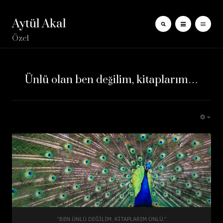
Aytül Akal
Özel
Ünlü olan ben değilim, kitaplarım…
EMP
“BEN ÜNLÜ DEĞILIM, KITAPLARIM ÜNLÜ.”