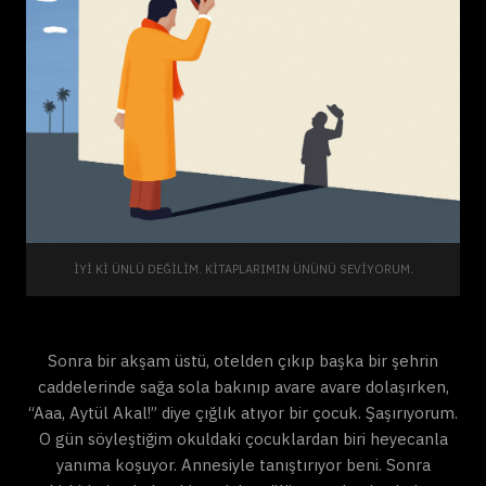
İYI KI ÜNLÜ DEĞILIM. KITAPLARIMIN ÜNÜNÜ SEVIYORUM.
Sonra bir akşam üstü, otelden çıkıp başka bir şehrin
caddelerinde sağa sola bakınıp avare avare dolaşırken,
“Aaa, Aytül Akal!” diye çığlık atıyor bir çocuk. Şaşırıyorum.
O gün söyleştiğim okuldaki çocuklardan biri heyecanla
yanıma koşuyor. Annesiyle tanıştırıyor beni. Sonra