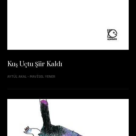
Kuş Uçtu Şiir Kaldı
AYTÜL AKAL - MAVISEL YENER