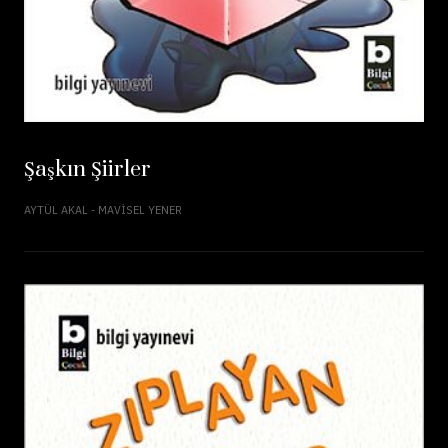
Şaşkın Şiirler
AYTÜL AKAL - MAVISEL YENER