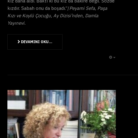
kız daha aldı. Baktı ki bu kız da bakire değil. Sözde
kızdır. Sabah onu da boşadı.”/
Peyami Sefa, Paşa
Kızı ve Koylü Çocuğu, Ay Dizisi’nden, Damla
Yayınevi.
DEVAMINI OKU...
EMPTY